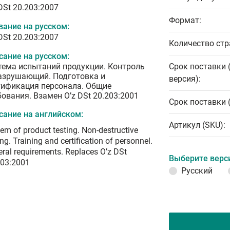
DSt 20.203:2007
Формат:
вание на русском:
DSt 20.203:2007
Количество стр
сание на русском:
тема испытаний продукции. Контроль
Срок поставки 
азрушающий. Подготовка и
версия):
тификация персонала. Общие
бования. Взамен O’z DSt 20.203:2001
Срок поставки 
сание на английском:
Артикул (SKU):
em of product testing. Non-destructive
ing. Training and certification of personnel.
ral requirements. Replaces O’z DSt
Выберите верс
203:2001
Русский