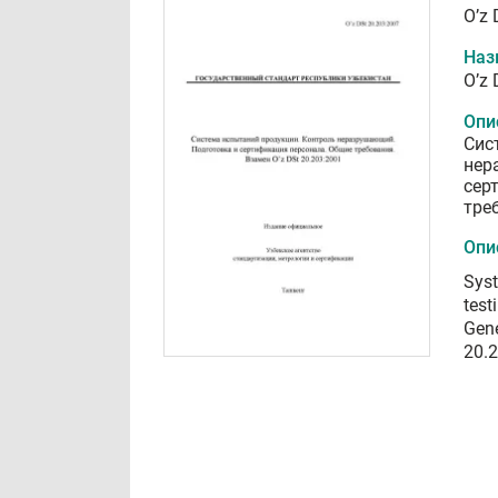
O’z 
Наз
O’z 
Опи
Сис
нер
сер
тре
Опи
Syst
test
Gene
20.