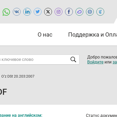
О нас
Поддержка и Опл
Добро пожалов
Войдите
или
за
O’z DSt 20.203:2007
DF
вание на английском:
Статус докумен