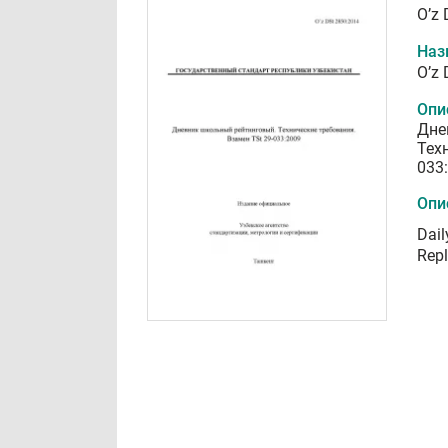
O’z
Наз
O’z
Опи
Дне
Тех
033
Опи
Dail
Repl