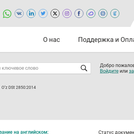
О нас
Поддержка и Опл
Добро пожалов
Войдите
или
за
O’z DSt 2850:2014
вание на английском:
Статус докумен