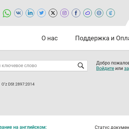
О нас
Поддержка и Опл
Добро пожалов
Войдите
или
за
O’z DSt 2897:2014
вание на английском:
Статус докумен