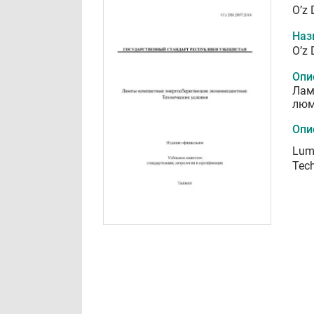
O’z
Наз
O’z
Опи
Лам
люм
Опи
Lum
Tech