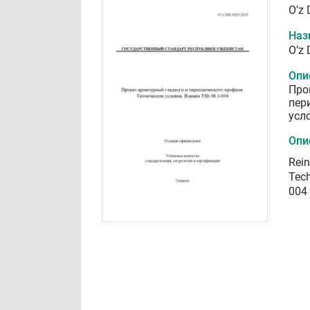
O’z
Наз
O’z
Опи
Про
пер
усл
Опи
Rein
Tech
004