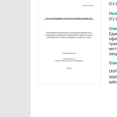
O'z 
Наз
O'z 
Опи
Еди
офи
тра
мот
защ
Опи
Unif
appr
with