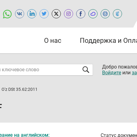
О нас
Поддержка и Опл
Добро пожалов
Войдите
или
за
O'z DSt 35.62:2011
F
вание на английском:
Статус докумен