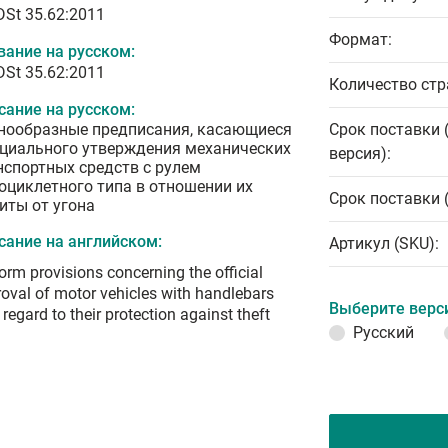
DSt 35.62:2011
Формат:
вание на русском:
DSt 35.62:2011
Количество стр
сание на русском:
нообразные предписания, касающиеся
Срок поставки 
циального утверждения механических
версия):
нспортных средств с рулем
оциклетного типа в отношении их
Срок поставки 
иты от угона
сание на английском:
Артикул (SKU):
orm provisions concerning the official
oval of motor vehicles with handlebars
Выберите верс
 regard to their protection against theft
Русский