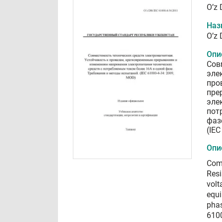
O’z 
Наз
O’z 
Опи
Сов
эле
про
пре
эле
пот
фаз
(IEC
Опи
Comp
Resi
volt
equi
phas
610