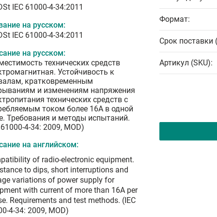
DSt IEC 61000-4-34:2011
Формат:
вание на русском:
DSt IEC 61000-4-34:2011
Срок поставки 
сание на русском:
местимость технических средств
Артикул (SKU):
ктромагнитная. Устойчивость к
валам, кратковременным
рываниям и изменениям напряжения
ктропитания технических средств с
ребляемым током более 16А в одной
е. Требования и методы испытаний.
 61000-4-34: 2009, MOD)
сание на английском:
atibility of radio-electronic equipment.
stance to dips, short interruptions and
age variations of power supply for
pment with current of more than 16A per
e. Requirements and test methods. (IEC
00-4-34: 2009, MOD)