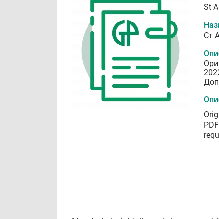
St 
Наз
Ст 
Опи
Ори
202
Доп
Опи
Orig
PDF 
requ