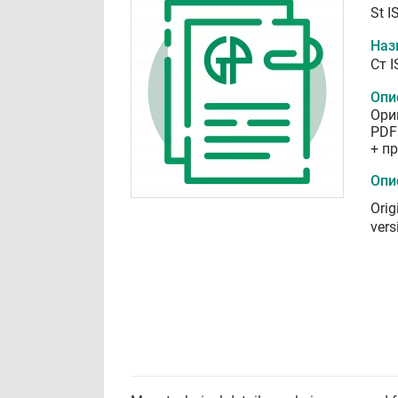
St I
Наз
Ст 
Опи
Ори
PDF
+ п
Опи
Orig
vers