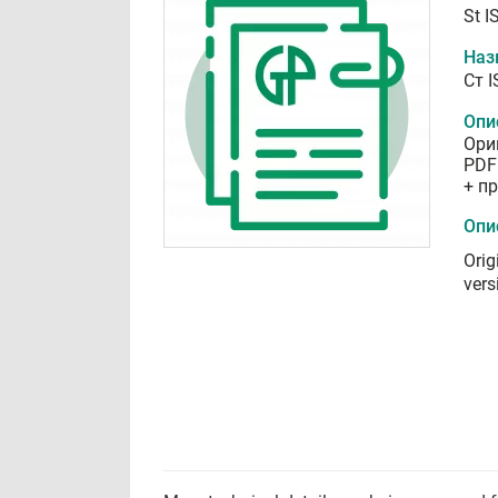
St I
Наз
Ст 
Опи
Ори
PDF
+ п
Опи
Orig
vers