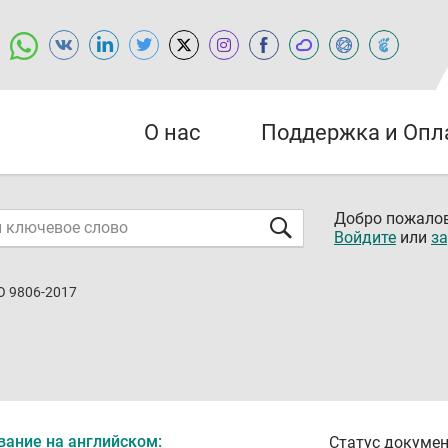
О нас
Поддержка и Опл
Добро пожалов
Войдите
или
за
O 9806-2017
вание на английском:
Статус докумен