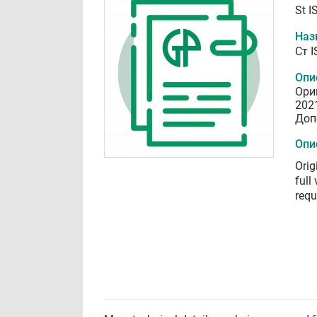
St I
Наз
Ст 
Опи
Ори
202
Доп
Опи
Orig
full
requ