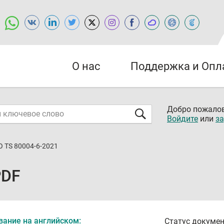
О нас
Поддержка и Опл
Добро пожалов
Войдите
или
за
O TS 80004-6-2021
PDF
вание на английском:
Статус докумен