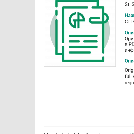
St I
Наз
Ст 
Опи
Ори
в P
инф
Опи
Orig
full
requ