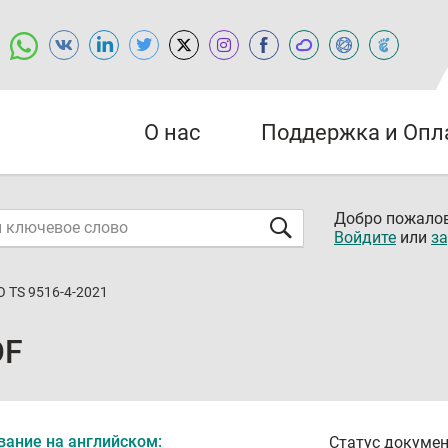
О нас
Поддержка и Опл
Добро пожалов
Войдите
или
за
O TS 9516-4-2021
DF
вание на английском:
Статус докумен