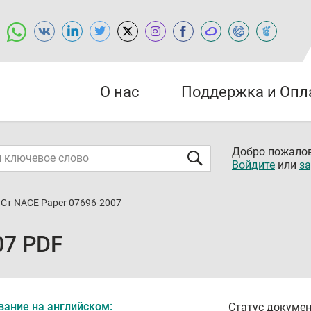
О нас
Поддержка и Опл
Добро пожалов
Войдите
или
за
Ст NACE Paper 07696-2007
07 PDF
вание на английском:
Статус докумен