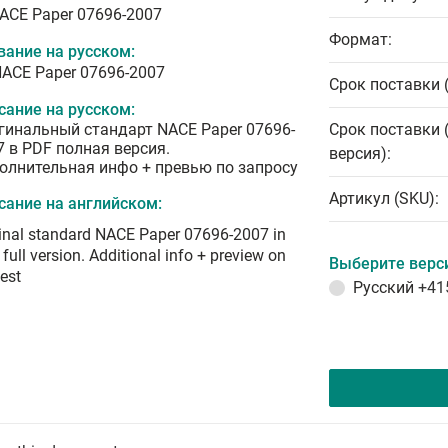
NACE Paper 07696-2007
Формат:
вание на русском:
NACE Paper 07696-2007
Срок поставки 
сание на русском:
гинальный стандарт NACE Paper 07696-
Срок поставки 
7 в PDF полная версия.
версия):
олнительная инфо + превью по запросу
Артикул (SKU):
сание на английском:
inal standard NACE Paper 07696-2007 in
full version. Additional info + preview on
Выберите верс
est
Русский
+41