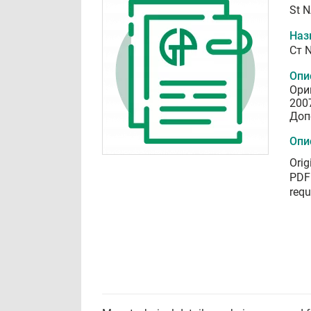
St 
Наз
Ст 
Опи
Ори
200
Доп
Опи
Orig
PDF 
requ