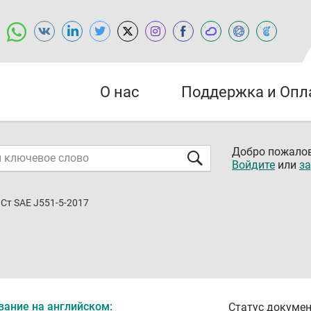
О нас
Поддержка и Опл
Добро пожалов
Войдите
или
за
Ст SAE J551-5-2017
вание на английском:
Статус докумен