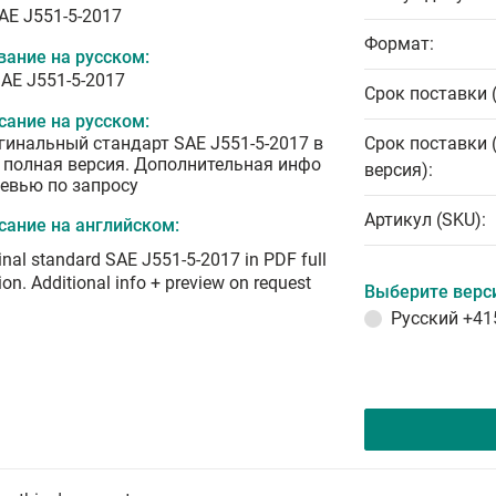
SAE J551-5-2017
Формат:
вание на русском:
SAE J551-5-2017
Срок поставки 
сание на русском:
гинальный стандарт SAE J551-5-2017 в
Срок поставки 
 полная версия. Дополнительная инфо
версия):
ревью по запросу
Артикул (SKU):
сание на английском:
inal standard SAE J551-5-2017 in PDF full
ion. Additional info + preview on request
Выберите верс
Русский
+41