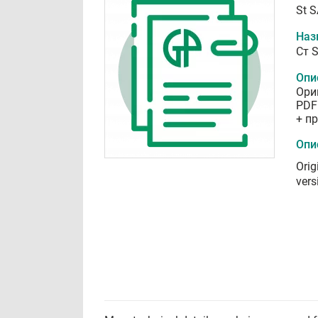
St 
Наз
Ст 
Опи
Ори
PDF
+ п
Опи
Orig
vers