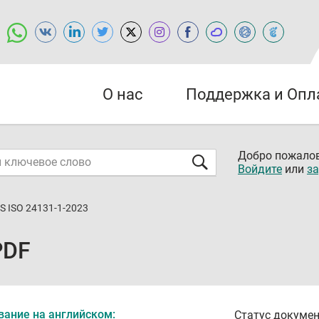
О нас
Поддержка и Опл
Добро пожалов
Войдите
или
за
S ISO 24131-1-2023
PDF
вание на английском:
Статус докумен