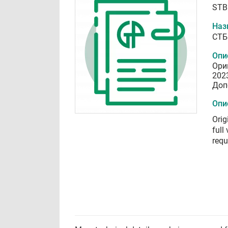
STB
Наз
СТБ
Опи
Ори
202
Доп
Опи
Orig
full
requ