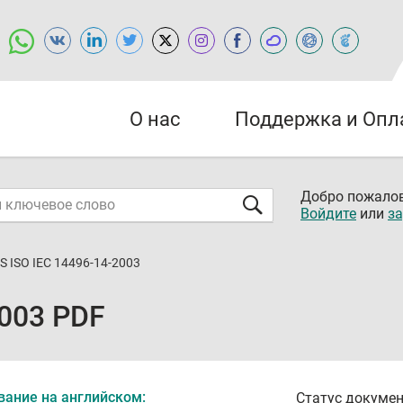
О нас
Поддержка и Опл
Добро пожалов
Войдите
или
за
S ISO IEC 14496-14-2003
2003 PDF
вание на английском:
Статус докумен