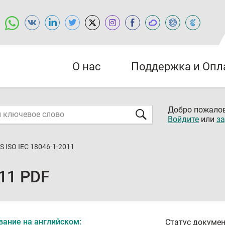
О нас
Поддержка и Опл
Добро пожалов
Войдите
или
за
S ISO IEC 18046-1-2011
011 PDF
вание на английском:
Статус докумен