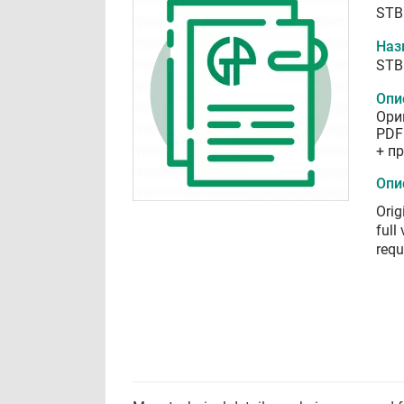
STB
Наз
STB
Опи
Ори
PDF
+ п
Опи
Orig
full
requ