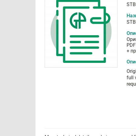
STB
Наз
STB
Опи
Ори
PDF
+ п
Опи
Orig
full
requ