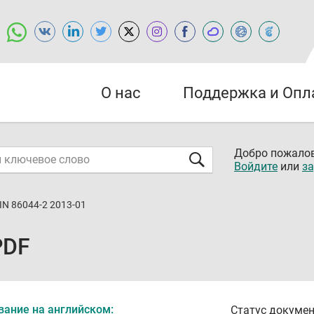
О нас
Поддержка и Опл
Добро пожалов
Войдите
или
за
IN 86044-2 2013-01
PDF
вание на английском:
Статус докумен