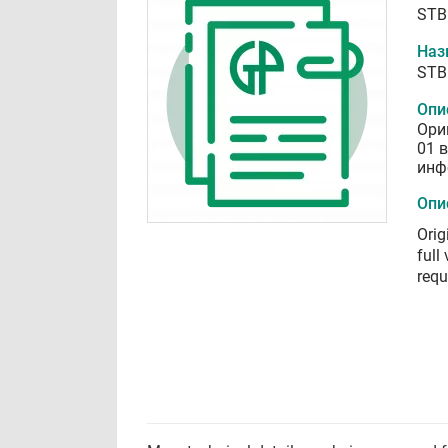
STB
Наз
STB
Опи
Ори
01 
инф
Опи
Orig
full
requ