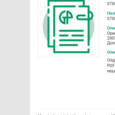
STB
Наз
STB
Опи
Ори
200
Доп
Опи
Orig
PDF 
requ