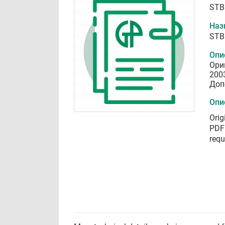
STB
Наз
STB
Опи
Ори
200
Доп
Опи
Orig
PDF 
requ