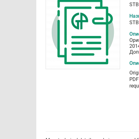
STB
Наз
STB
Опи
Ори
201
Доп
Опи
Orig
PDF 
requ