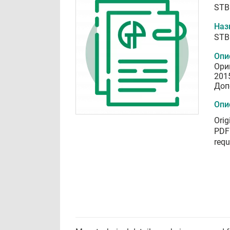
STB
Наз
STB
Опи
Ори
201
Доп
Опи
Orig
PDF 
requ