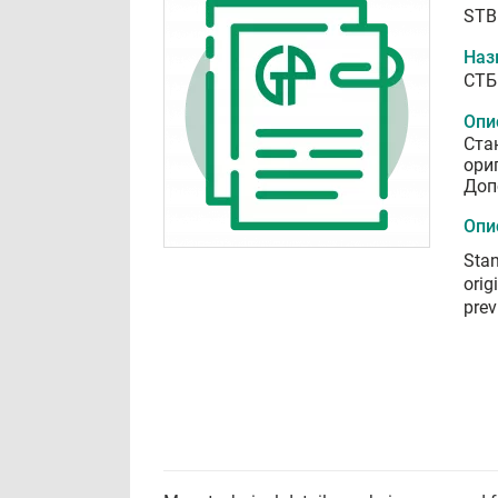
STB
Наз
СТБ
Опи
Ста
ори
Доп
Опи
Sta
orig
prev