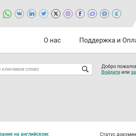
О нас
Поддержка и Опл
Добро пожалов
Войдите
или
за
вание на английском:
Статус докумен