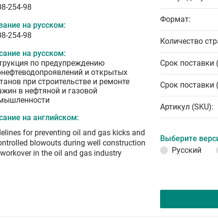
08-254-98
Формат:
вание на русском:
08-254-98
Количество стр
сание на русском:
трукция по предупреждению
Срок поставки 
онефтеводопроявлений и открытых
танов при строительстве и ремонте
Срок поставки 
ажин в нефтяной и газовой
мышленности
Артикул (SKU):
сание на английском:
elines for preventing oil and gas kicks and
Выберите верс
ntrolled blowouts during well construction
Русский
workover in the oil and gas industry