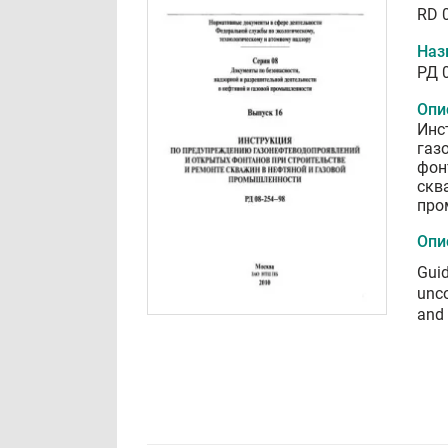
RD 
Наз
РД 
Опи
Инс
газ
фон
скв
про
Опи
Guid
unco
and 