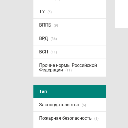
ТУ
(6)
ВППБ
(9)
ВРД
(36)
ВСН
(11)
Прочие нормы Российской
Федерации
(11)
Тип
Законодательство
(6)
Пожарная безопасность
(1)