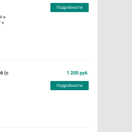
Подробности
й в
' и
6 (с
1 200 руб.
Подробности