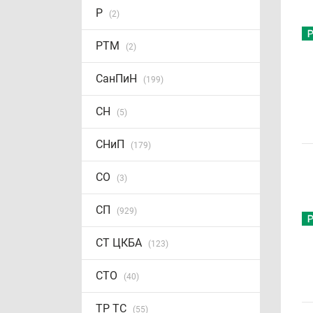
Р
(2)
РТМ
(2)
СанПиН
(199)
СН
(5)
СНиП
(179)
СО
(3)
СП
(929)
СТ ЦКБА
(123)
СТО
(40)
ТР ТС
(55)