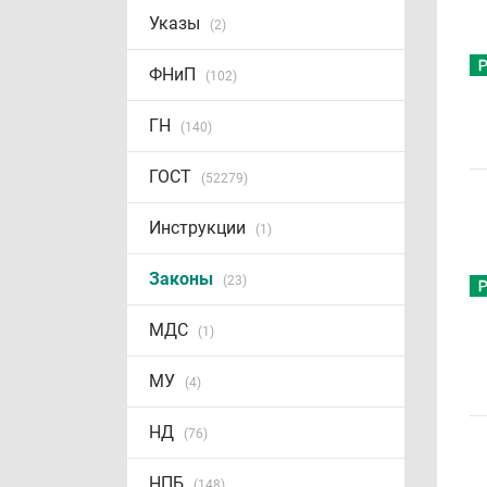
Указы
(2)
ФНиП
(102)
ГН
(140)
ГОСТ
(52279)
Инструкции
(1)
Законы
(23)
МДС
(1)
МУ
(4)
НД
(76)
НПБ
(148)