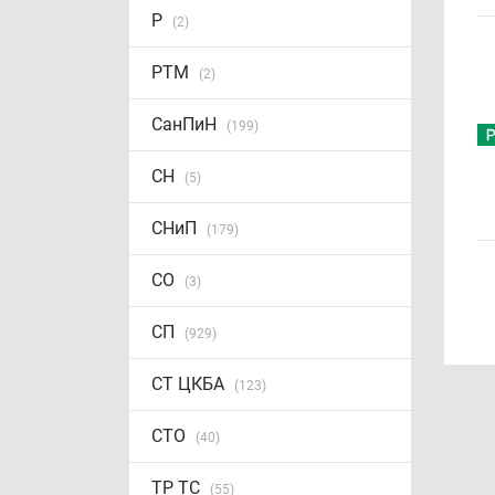
Р
(2)
РТМ
(2)
СанПиН
(199)
СН
(5)
СНиП
(179)
СО
(3)
СП
(929)
СТ ЦКБА
(123)
СТО
(40)
ТР ТС
(55)