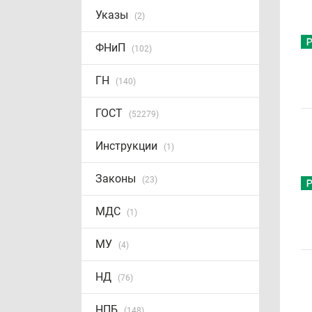
Указы
(2)
ФНиП
(102)
ГН
(140)
ГОСТ
(52279)
Инструкции
(1)
Законы
(23)
МДС
(1)
МУ
(4)
НД
(76)
НПБ
(148)